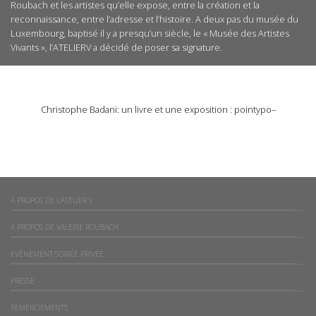
Roubach et les artistes qu’elle expose, entre la création et la
reconnaissance, entre l’adresse et l’histoire. A deux pas du musée du
Luxembourg, baptisé il y a presqu’un siècle, le « Musée des Artistes
Vivants », l’ATELIERV a décidé de poser sa signature.
ONE THOUGHT ON “
A PROPOS DE L’ATELIER V
”
Pingback:
Christophe Badani: un livre et une exposition : pointypo–
Comments are closed.
A PROPOS DE L’ATELIER V
A PROPOS DE VALÉRIE ROUBACH
EVÈNEMENT-SOIRÉE PRIVÉE
PRESSE
REMERCIEMENTS