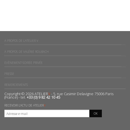
A PROPOS DE L’ATELIER V
A PROPOS DE VALÉRIE ROUBACH
EVÈNEMENT-SOIRÉE PRIVÉE
PRESSE
REMERCIEMENTS
Copyright © 2026 ATELIER
V
- 5, rue Casimir Delavigne 75006 Paris
(France) - tel.
+33 (0) 9 82 42 10 45
RECEVOIR L'ACTU DE ATELIER
V