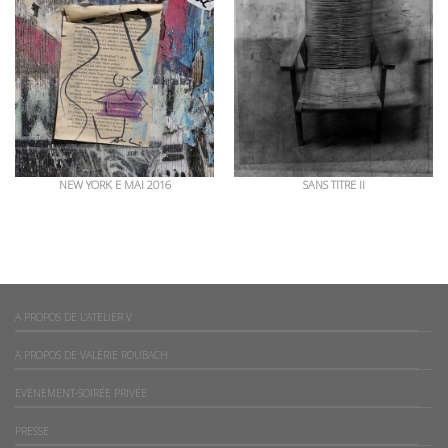
NEW YORK E MAI 2016
SANS TITRE II
A PROPOS DE L’ATELIER V
A PROPOS DE VALÉRIE ROUBACH
EVÈNEMENT-SOIRÉE PRIVÉE
PRESSE