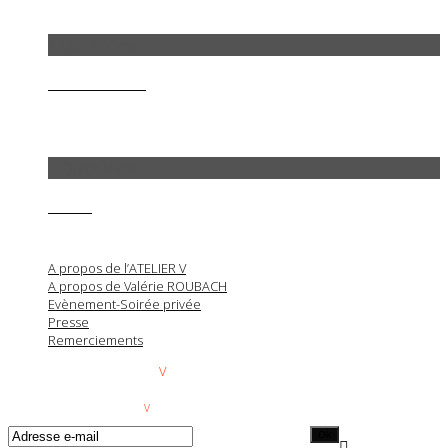
+ Quick View
MANIFESTATION
+ Quick View
Animus
A propos de l’ATELIER V
A propos de Valérie ROUBACH
Evènement-Soirée privée
Presse
Remerciements
Copyright © 2026 ATELIER
V
- 5, rue Casimir Delavigne 75006 Paris (France) -
tel.
+33 (0) 9 82 42 10 45
RECEVOIR L'ACTU DE ATELIER
V