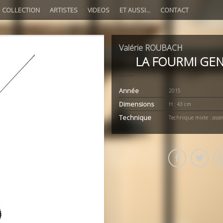
COLLECTION
ARTISTES
VIDEOS
ET AUSSI…
CONTACT
Valérie ROUBACH
LA FOURMI GE
Année
2015
Dimensions
H : 43 cm
Technique
Technique mixte : ass