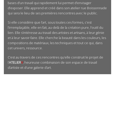
bases d’un travail qui rapidement lui permet d’envisager
d’exposer. Elle apprend et créé dans son atelier rue Boissonnade
qui sera le lieu de ses premières rencontres avec le public.
Si elle considère que l’art, sous toutes ces formes, c’est
l’irremplaçable, elle en fait, au-delà de la création pure, l’outil du
lien. Elle s’intéresse au travail des artistes et artisans, à leur génie
et à leur savoir-faire. Elle cherche la beauté dans les couleurs, les
compositions de matériaux, les techniques et tout ce qui, dans
cet univers, ressource.
C’est au travers de ces rencontres qu’elle construit le projet de
l’
ATELIER
V
, heureuse combinaison de son espace de travail
d’artiste et d’une galerie d’art.
Les Expositions