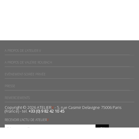
A PROPOS DE L’ATELIER V
A PROPOS DE VALÉRIE ROUBACH
EVÈNEMENT-SOIRÉE PRIVÉE
PRESSE
REMERCIEMENTS
Copyright © 2026 ATELIER
V
- 5, rue Casimir Delavigne 75006 Paris
(France) - tel.
+33 (0) 9 82 42 10 45
RECEVOIR L'ACTU DE ATELIER
V