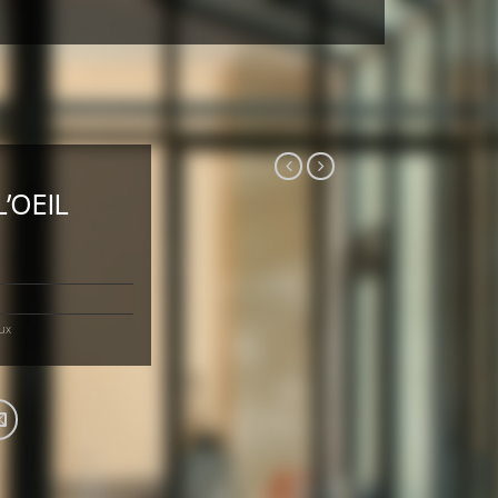
’OEIL
ux