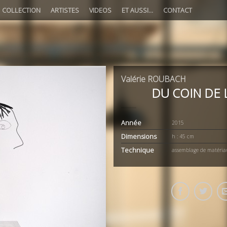
COLLECTION
ARTISTES
VIDEOS
ET AUSSI…
CONTACT
Valérie ROUBACH
DU COIN DE L
Année
2015
Dimensions
h : 45 cm
Technique
assemblage de matéria