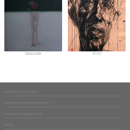
ESSAOUIRA
N°157
A PROPOS DE L’ATELIER V
A PROPOS DE VALÉRIE ROUBACH
EVÈNEMENT-SOIRÉE PRIVÉE
PRESSE