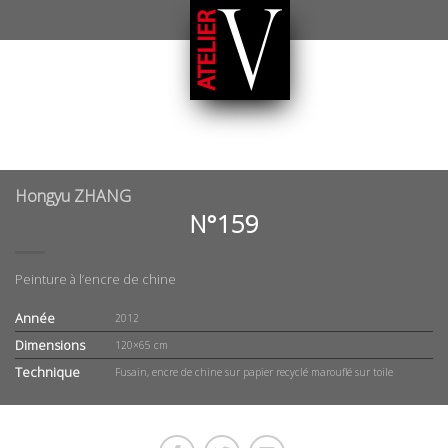
Hongyu ZHANG
N°159
Peinture à l’encre de chine
Année
2012
Dimensions
120×65 cm
Technique
Fusain, encre de chine sur papier recyclé marouflé sur toile