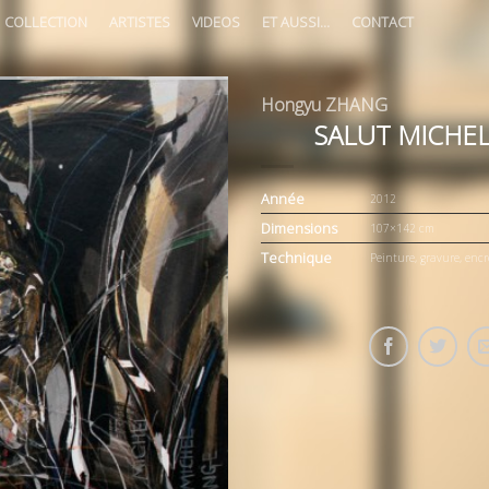
COLLECTION
ARTISTES
VIDEOS
ET AUSSI…
CONTACT
Hongyu ZHANG
SALUT MICHE
Année
2012
Dimensions
107×142 cm
Technique
Peinture, gravure, encr