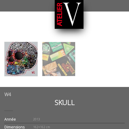
W4
SKULL
Année
2013
Dimensions
162×162 cm