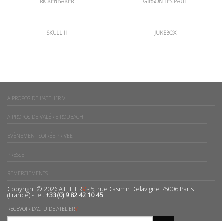
RICKENBAKER
GIBSON LES PAUL
SKULL II
JUKEBOX
A PROPOS DE L’ATELIER V
A PROPOS DE VALÉRIE ROUBACH
EVÈNEMENT-SOIRÉE PRIVÉE
PRESSE
REMERCIEMENTS
Copyright © 2026 ATELIER
V
- 5, rue Casimir Delavigne 75006 Paris
(France) - tel.
+33 (0) 9 82 42 10 45
RECEVOIR L'ACTU DE ATELIER
V