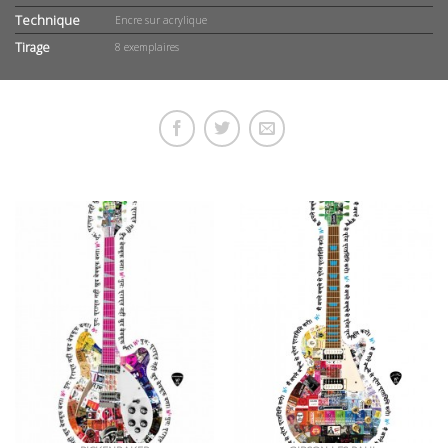
Technique
Encre sur acrylique
Tirage
8 exemplaires
OEUVRES EN RAPPORT