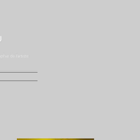
U
hie de l’artiste