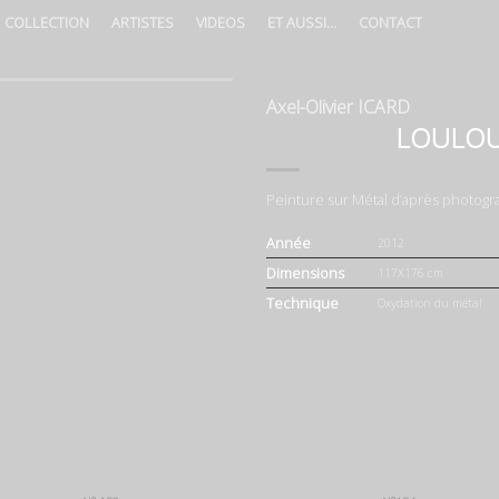
COLLECTION
ARTISTES
VIDEOS
ET AUSSI…
CONTACT
Axel-Olivier ICARD
LOULO
Peinture sur Métal d’après photograp
Année
2012
Dimensions
117X176 cm
Technique
Oxydation du métal